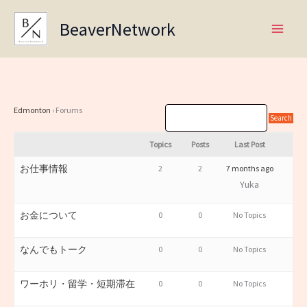
Skip
BeaverNetwork
to
content
Edmonton
›
Forums
Topics
Posts
Last Post
お仕事情報
2
2
7 months ago
Yuka
お金について
0
0
No Topics
なんでもトーク
0
0
No Topics
ワーホリ・留学・短期滞在
0
0
No Topics